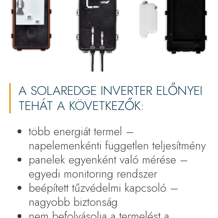
A SOLAREDGE INVERTER ELŐNYEI
TEHÁT A KÖVETKEZŐK:
több energiát termel –
napelemenkénti független teljesítmény
panelek egyenként való mérése –
egyedi monitoring rendszer
beépített tűzvédelmi kapcsoló –
nagyobb biztonság
nem befolyásolja a termelést a