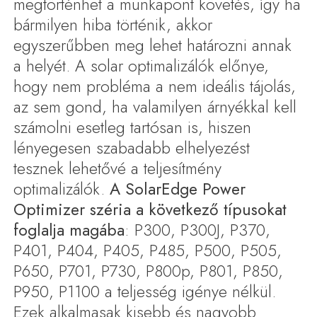
megtörténhet a munkapont követés, így ha
bármilyen hiba történik, akkor
egyszerűbben meg lehet határozni annak
a helyét. A solar optimalizálók előnye,
hogy nem probléma a nem ideális tájolás,
az sem gond, ha valamilyen árnyékkal kell
számolni esetleg tartósan is, hiszen
lényegesen szabadabb elhelyezést
tesznek lehetővé a teljesítmény
optimalizálók.
A SolarEdge Power
Optimizer széria a következő típusokat
foglalja magába
: P300, P300J, P370,
P401, P404, P405, P485, P500, P505,
P650, P701, P730, P800p, P801, P850,
P950, P1100 a teljesség igénye nélkül.
Ezek alkalmasak kisebb és nagyobb