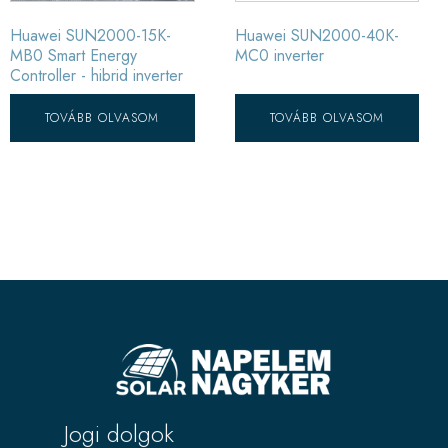
Huawei SUN2000-15K-
Huawei SUN2000-40K-
MB0 Smart Energy
MC0 inverter
Controller - hibrid inverter
TOVÁBB OLVASOM
TOVÁBB OLVASOM
Jogi dolgok