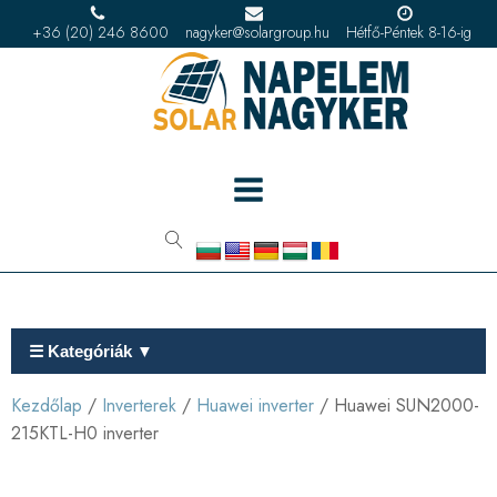
+36 (20) 246 8600
nagyker@solargroup.hu
Hétfő-Péntek 8-16-ig
☰ Kategóriák ▼
Kezdőlap
/
Inverterek
/
Huawei inverter
/ Huawei SUN2000-
215KTL-H0 inverter