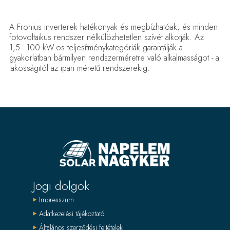
A Fronius inverterek hatékonyak és megbízhatóak, és minden
fotovoltaikus rendszer nélkülözhetetlen szívét alkotják. Az
1,5–100 kW-os teljesítménykategóriák garantálják a
gyakorlatban bármilyen rendszerméretre való alkalmasságot - a
lakosságitól az ipari méretű rendszerekig.
Jogi dolgok
Impresszum
Adatkezelési tájékoztató
Általános szerződési feltételek