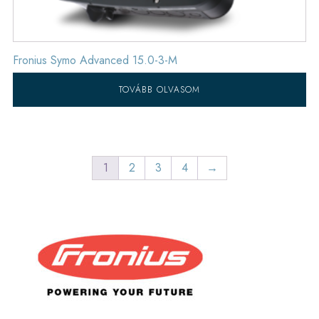
Fronius Symo Advanced 15.0-3-M
TOVÁBB OLVASOM
1
2
3
4
→