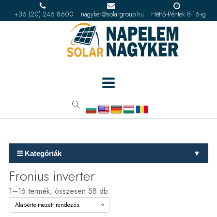
+36 (20) 246 8600
nagyker@solargroup.hu
Hétfő-Péntek 8-16-ig
☰ Kategóriák
▼
Fronius inverter
1–16 termék, összesen 58 db