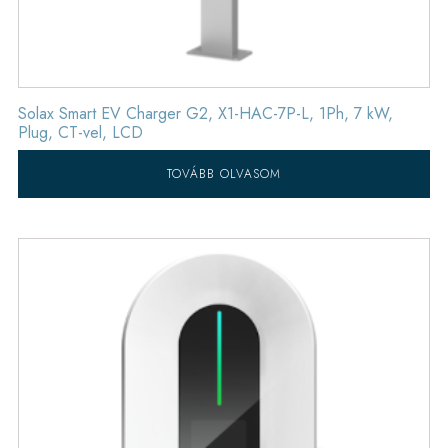
Solax Smart EV Charger G2, X1-HAC-7P-L, 1Ph, 7 kW,
Plug, CT-vel, LCD
TOVÁBB OLVASOM