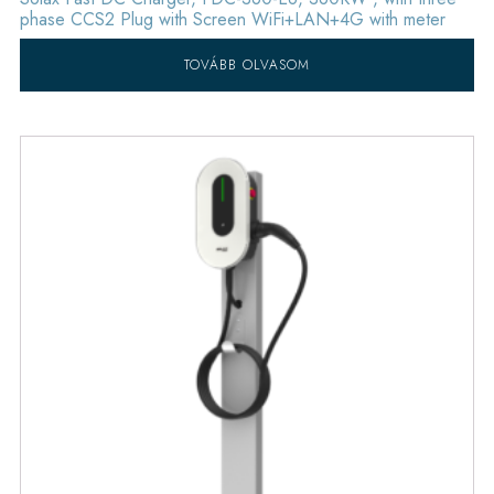
phase CCS2 Plug with Screen WiFi+LAN+4G with meter
TOVÁBB OLVASOM