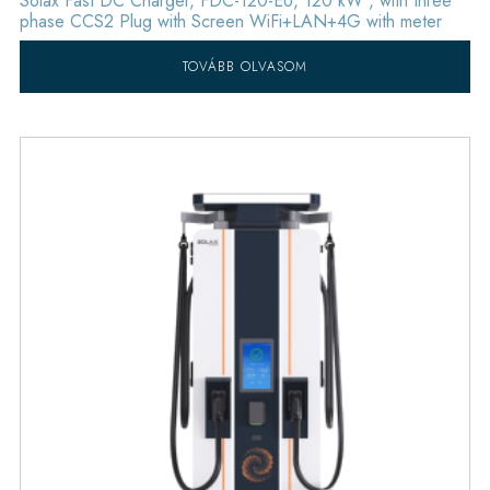
Solax Fast DC Charger, FDC-120-EU, 120 kW , with three
phase CCS2 Plug with Screen WiFi+LAN+4G with meter
TOVÁBB OLVASOM