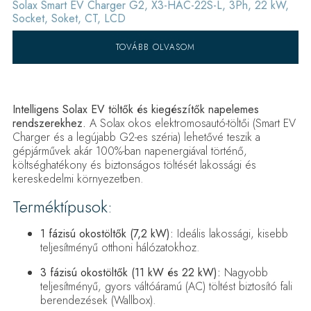
Solax Smart EV Charger G2, X3-HAC-22S-L, 3Ph, 22 kW,
Socket, Soket, CT, LCD
TOVÁBB OLVASOM
Intelligens Solax EV töltők és kiegészítők napelemes
rendszerekhez.
A Solax okos elektromosautó-töltői (Smart EV
Charger és a legújabb G2-es széria) lehetővé teszik a
gépjárművek akár 100%-ban napenergiával történő,
költséghatékony és biztonságos töltését lakossági és
kereskedelmi környezetben.
Terméktípusok:
1 fázisú okostöltők (7,2 kW):
Ideális lakossági, kisebb
teljesítményű otthoni hálózatokhoz.
3 fázisú okostöltők (11 kW és 22 kW):
Nagyobb
teljesítményű, gyors váltóáramú (AC) töltést biztosító fali
berendezések (Wallbox).