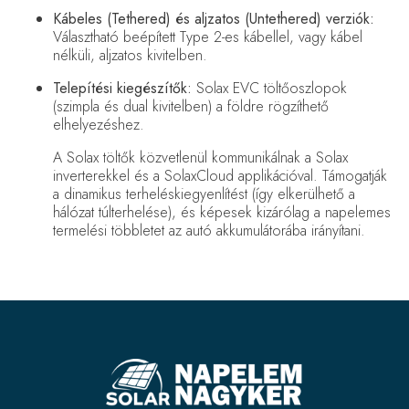
Kábeles (Tethered) és aljzatos (Untethered) verziók:
Választható beépített Type 2-es kábellel, vagy kábel
nélküli, aljzatos kivitelben.
Telepítési kiegészítők:
Solax EVC töltőoszlopok
(szimpla és dual kivitelben) a földre rögzíthető
elhelyezéshez.
A Solax töltők közvetlenül kommunikálnak a Solax
inverterekkel és a SolaxCloud applikációval. Támogatják
a dinamikus terheléskiegyenlítést (így elkerülhető a
hálózat túlterhelése), és képesek kizárólag a napelemes
termelési többletet az autó akkumulátorába irányítani.