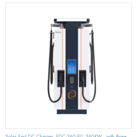
Solax Fast DC Charger, FDC-360-EU, 360KW , with three