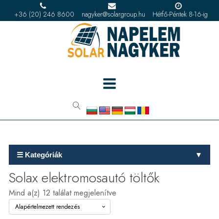
+36 (20) 246 8600
nagyker@solargroup.hu
Hétfő-Péntek 8-16-ig
☰ Kategóriák
▼
Solax elektromosautó töltők
Mind a(z) 12 találat megjelenítve