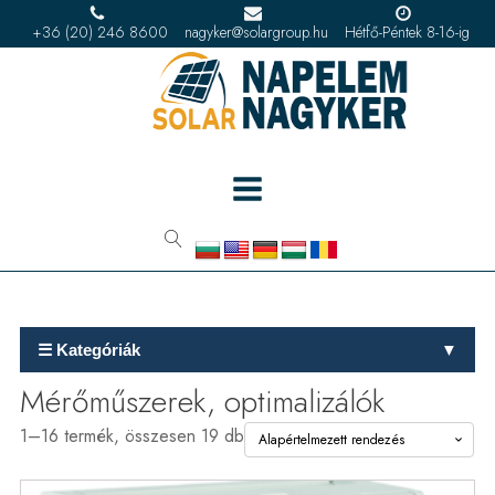
+36 (20) 246 8600
nagyker@solargroup.hu
Hétfő-Péntek 8-16-ig
☰ Kategóriák
▼
Mérőműszerek, optimalizálók
1–16 termék, összesen 19 db