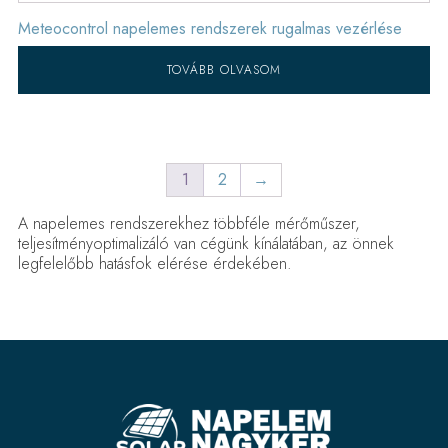
Meteocontrol napelemes rendszerek rugalmas vezérlése
TOVÁBB OLVASOM
1
2
→
A napelemes rendszerekhez többféle mérőműszer,
teljesítményoptimalizáló van cégünk kínálatában, az önnek
legfelelőbb hatásfok elérése érdekében.