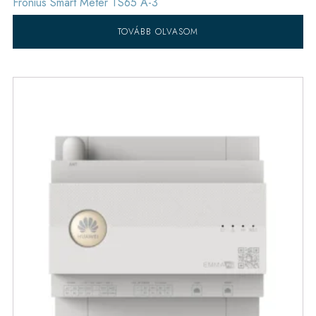
Fronius Smart Meter TS65 A-3
TOVÁBB OLVASOM