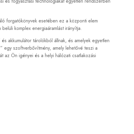
ási és fogyasztási technológiákat egyetlen rendszerben
áló forgatókönyvek esetében ez a központi elem
belüli komplex energiaáramlást irányítja.
 akkumulátor tárolókból állnak, és amelyek egyetlen
 egy szoftverbővítmény, amely lehetővé teszi a
t az Ön igényei és a helyi hálózati csatlakozási