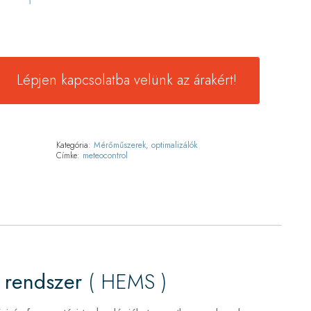
Lépjen kapcsolatba velünk az árakért!
Kategória:
Mérőműszerek, optimalizálók
Címke:
meteocontrol
i
rendszer
( HEMS )