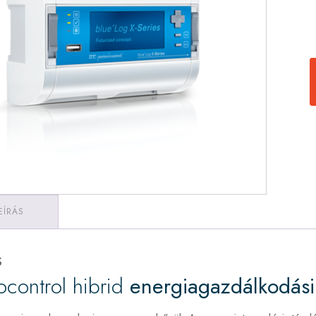
EÍRÁS
s
control hibrid
energiagazdálkodás