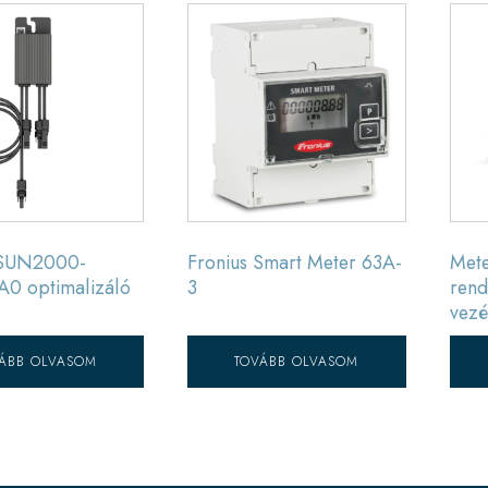
 SUN2000-
Fronius Smart Meter 63A-
Mete
0 optimalizáló
3
rend
vezé
ÁBB OLVASOM
TOVÁBB OLVASOM