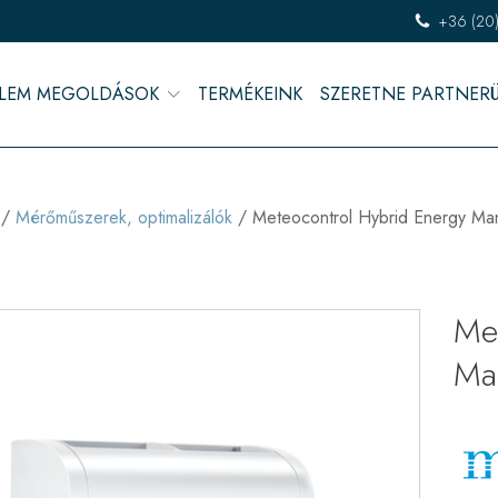
+36 (20
LEM MEGOLDÁSOK
TERMÉKEINK
SZERETNE PARTNER
/
Mérőműszerek, optimalizálók
/ Meteocontrol Hybrid Energy Ma
Me
Ma