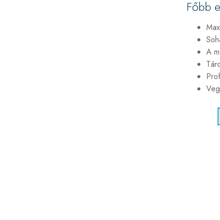
Főbb e
Maxi
Soh
A ma
Táro
Prof
Vegy