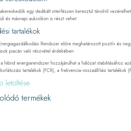
kereskedők egy dedikált interfészen keresztül távolról vezérelheti
li és másnapi aukciókon is részt vehet.
si tartalékok
nergiagazdálkodási Rendszer előre meghatározott pozitív és negatív
tások piacán való részvétel érdekében.
a hibrid energiarendszer hozzájárulhat a hálózat stabilitásához azál
korlátozási tartalékok (FCR), a frekvencia-visszaállítási tartalékok 
p letöltése
olódó termékek