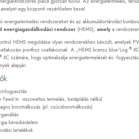
energiarendszerek piaca gyorsan bővül. Az energiatermelési, tárol
, amelyet egy központi vezérlőelem kezel.
ó energiatermelési rendszereket és az akkumulátortárolást kombin
id
energiagazdálkodási
rendszer
(HEMS),
amely
a rendszeren 
ntrol HEMS megoldása olyan rendszerekhez készült, amelyek PV és
®
csatlakozási ponthoz csatlakoznak. A „HEMS licensz blue'Log
XC”
®
XC számára, hogy optimalizálja energiatermelését és -fogyasztásá
nyek alapján.
ők:
önfogyasztás
 Feed-In: visszwattos termelés, betáplálás nélkül
agos borotválkozás (pl. csúcsborotválkozás)
giaváltás
rgia kereskedelem
dési tartalékok