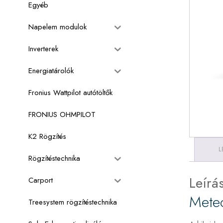
Egyéb
Napelem modulok
Inverterek
Energiatárolók
Fronius Wattpilot autótöltők
FRONIUS OHMPILOT
K2 Rögzítés
L
Rögzítéstechnika
Leírá
Carport
Meteo
Treesystem rögzítéstechnika