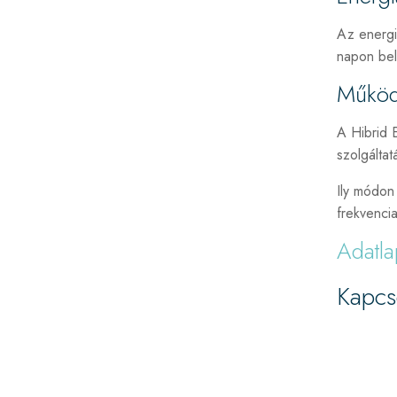
Az energia
napon belü
Működé
A Hibrid E
szolgálta
Ily módon 
frekvencia
Adatla
Kapcs