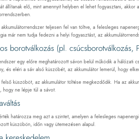
t állítanak elő, mint amennyit helyben el lehet fogyasztani, akkor 
orrendszerben.
akkumulátorrendszer teljesen fel van töltve, a felesleges napenerg
gia már nem tudja fedezni a helyi fogyasztást, az akkumulátorrend
os borotválkozás (pl. csúcsborotválkozás, 
rendszer egy előre meghatározott sávon belül működik a hálózati 
ny, és eléri a sáv alsó küszöbét, az akkumulátor lemerül, hogy elke
 felső küszöböt, az akkumulátor töltése megkezdődik. Ha az akkumu
, hogy ne lépje túl a sávot.
aváltás
rték határozza meg azt a szintet, amelyen a felesleges napenergia 
zott küszöbön, időn vagy ütemezésen alapul.
ia kereskedelem