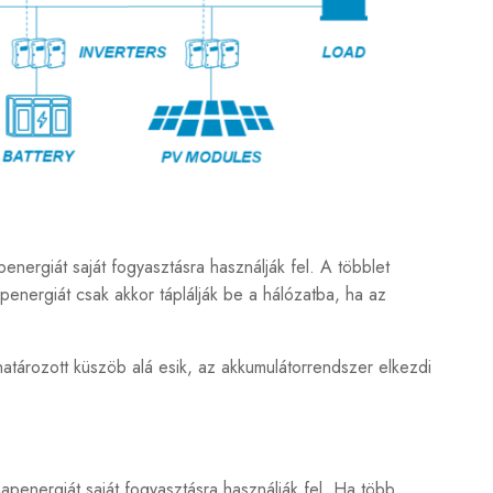
nergiát saját fogyasztásra használják fel. A többlet
penergiát csak akkor táplálják be a hálózatba, ha az
atározott küszöb alá esik, az akkumulátorrendszer elkezdi
penergiát saját fogyasztásra használják fel. Ha több