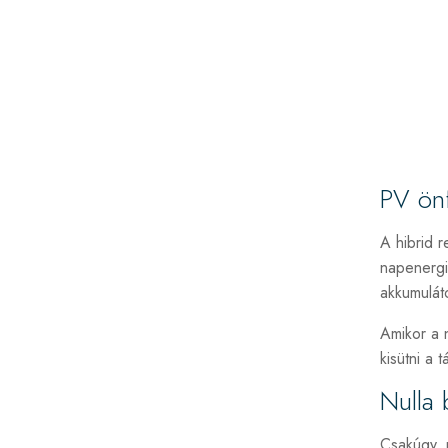
PV ön
A hibrid 
napenergiá
akkumuláto
Amikor a 
kisütni a t
Nulla 
Csakúgy, 