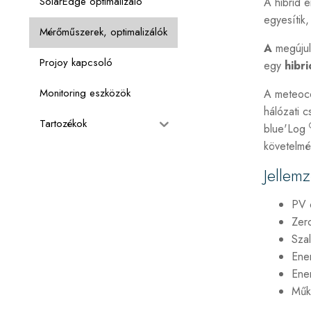
SolarEdge optimalizáló
A hibrid 
egyesítik
Mérőműszerek, optimalizálók
A
megújul
Projoy kapcsoló
egy
hibr
Monitoring eszközök
A meteoco
hálózati 
Tartozékok
blue'Log
követelmé
Jellemz
PV 
Zero
Szal
Ener
Ene
Műkö