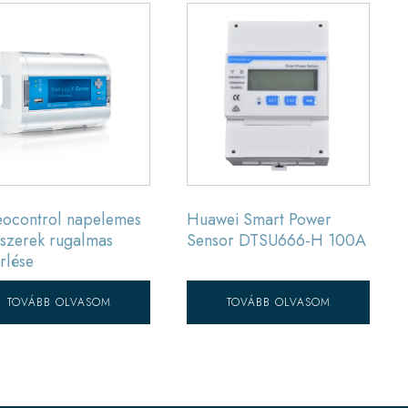
ocontrol napelemes
Huawei Smart Power
szerek rugalmas
Sensor DTSU666-H 100A
rlése
TOVÁBB OLVASOM
TOVÁBB OLVASOM