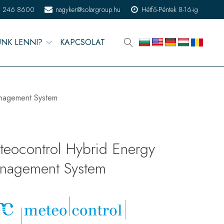
) 246 8600
nagyker@solargroup.hu
Hétfő-Péntek 8-16-ig
ÜNK LENNI?
KAPCSOLAT
nagement System
teocontrol Hybrid Energy
nagement System