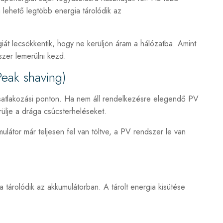
a lehető legtöbb energia tárolódik az
iát lecsökkentik, hogy ne kerüljön áram a hálózatba. Amint
szer lemerülni kezd.
Peak shaving)
csatlakozási ponton. Ha nem áll rendelkezésre elegendő PV
rülje a drága csúcsterheléseket.
látor már teljesen fel van töltve, a PV rendszer le van
tárolódik az akkumulátorban. A tárolt energia kisütése