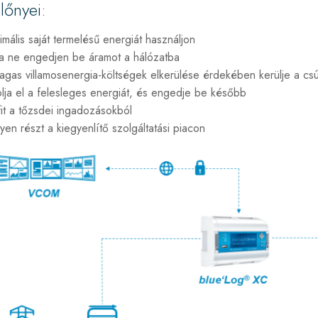
lőnyei:
mális saját termelésű energiát használjon
a ne engedjen be áramot a hálózatba
gas villamosenergia-költségek elkerülése érdekében kerülje a csú
lja el a felesleges energiát, és engedje be később
it a tőzsdei ingadozásokból
en részt a kiegyenlítő szolgáltatási piacon