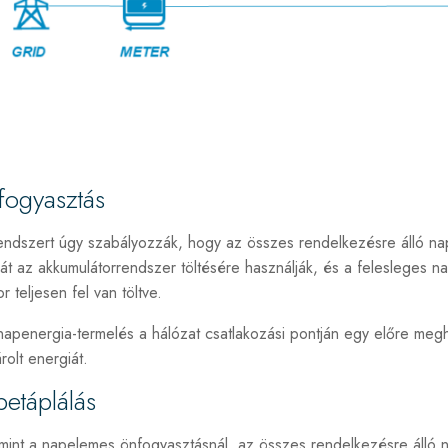
fogyasztás
rendszert úgy szabályozzák, hogy az összes rendelkezésre álló nape
t az akkumulátorrendszer töltésére használják, és a felesleges na
r teljesen fel van töltve.
napenergia-termelés a hálózat csatlakozási pontján egy előre megh
árolt energiát.
betáplálás
mint a napelemes önfogyasztásnál, az összes rendelkezésre álló na