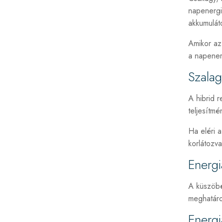
napenergiá
akkumulát
Amikor az 
a napener
Szalag
A hibrid 
teljesítmé
Ha eléri a
korlátozva
Energi
A küszöbé
meghatáro
Energ