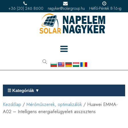
+36 (20) 246 8600
nagyker@solargroup.hu
Hétfő-Péntek 8-16-ig
☰ Kategóriák ▼
Kezdőlap
/
Mérőműszerek, optimalizálók
/ Huawei EMMA-
A02 – Intelligens energiafelügyeleti asszisztens