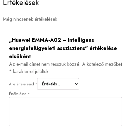
Értékelések
Még nincsenek értékelések.
„Huawei EMMA-A02 – Intelligens
energiafelügyeleti asszisztens” értékelése
elsőként
Az e-mail címet nem tesszük közzé.
A kötelező mezőket
*
karakterrel jelöltük
A te értékelésed
*
Értékelésed
*