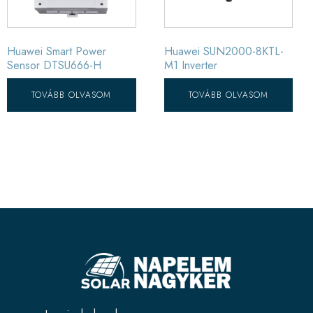
Huawei Smart Power
Huawei SUN2000-8KTL-
Sensor DTSU666-H
M1 Inverter
TOVÁBB OLVASOM
TOVÁBB OLVASOM