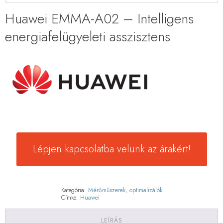
Huawei EMMA-A02 – Intelligens
energiafelügyeleti asszisztens
Lépjen kapcsolatba velünk az árakért!
Kategória:
Mérőműszerek, optimalizálók
Címke:
Huawei
LEÍRÁS