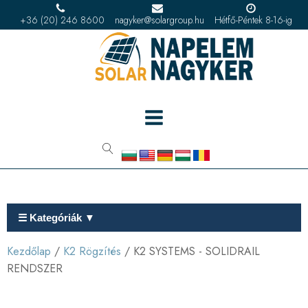
+36 (20) 246 8600
nagyker@solargroup.hu
Hétfő-Péntek 8-16-ig
☰ Kategóriák ▼
Kezdőlap
/
K2 Rögzítés
/ K2 SYSTEMS - SOLIDRAIL
RENDSZER