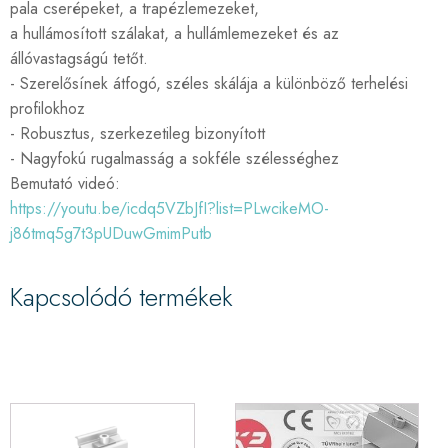
pala cserépeket, a trapézlemezeket,
a hullámosított szálakat, a hullámlemezeket és az
állóvastagságú tetőt.
- Szerelősínek átfogó, széles skálája a különböző terhelési
profilokhoz
- Robusztus, szerkezetileg bizonyított
- Nagyfokú rugalmasság a sokféle szélességhez
Bemutató videó:
https://youtu.be/icdq5VZbJfI?list=PLwcikeMO-
j86tmq5g7t3pUDuwGmimPutb
Kapcsolódó termékek