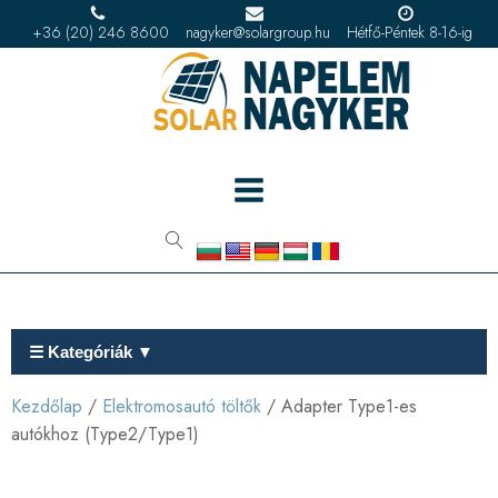
+36 (20) 246 8600
nagyker@solargroup.hu
Hétfő-Péntek 8-16-ig
☰ Kategóriák ▼
Kezdőlap
/
Elektromosautó töltők
/ Adapter Type1-es
autókhoz (Type2/Type1)