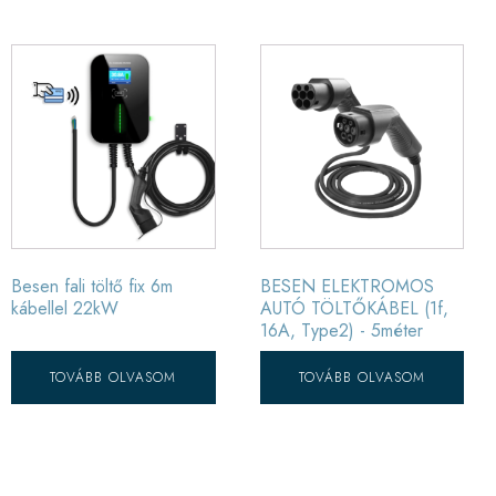
Besen fali töltő fix 6m
BESEN ELEKTROMOS
kábellel 22kW
AUTÓ TÖLTŐKÁBEL (1f,
16A, Type2) - 5méter
TOVÁBB OLVASOM
TOVÁBB OLVASOM