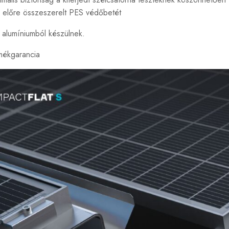
. előre összeszerelt PES védőbetét
 alumíniumból készülnek.
mékgarancia