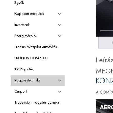
Egyéb
Napelem modulok
Inverterek
Energiatárolók
L
Fronius Wattpilot autótöltők
Leírá
FRONIUS OHMPILOT
MEGB
K2 Rögzítés
KONZ
Rögzítéstechnika
Carport
A COMPACT
Treesystem rögzítéstechnika