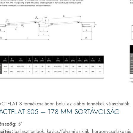
FLAT S termékcsaládon belül az alábbi termékek válaszhatók:
CTFLAT S05 – 178 MM SORTÁVOLSÁG
ésszög:
5°
zítés:
ballaszttömbök, kavics/folyami sziklák, horgonycsatlakozás