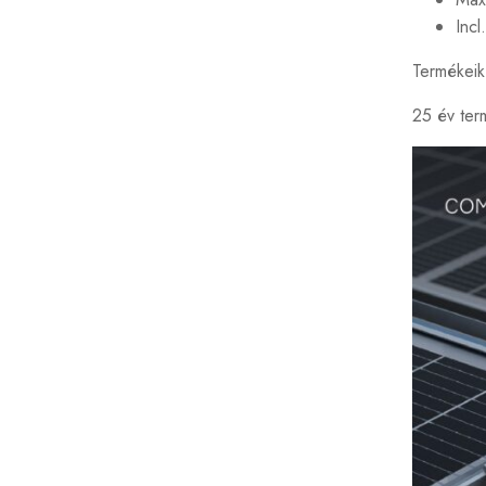
Incl
Termékeik
25 év ter