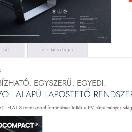
EÍRÁS
VÉLEMÉNYEK (0)
s
ÍZHATÓ. EGYSZERŰ. EGYEDI.
OL ALAPÚ LAPOSTETŐ RENDSZE
FLAT S rendszerrel forradalmasították a PV alépítmények világ