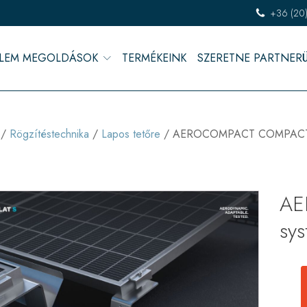
+36 (20
LEM MEGOLDÁSOK
TERMÉKEINK
SZERETNE PARTNER
/
Rögzítéstechnika
/
Lapos tetőre
/ AEROCOMPACT COMPACTFLA
AE
sys