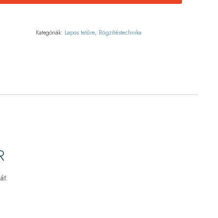
Kategóriák:
Lapos tetőre
,
Rögzítéstechnika
R
át.