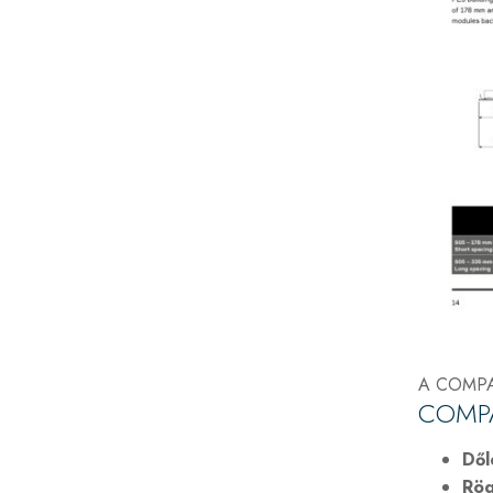
A COMPACT
COMPA
Dől
Rög