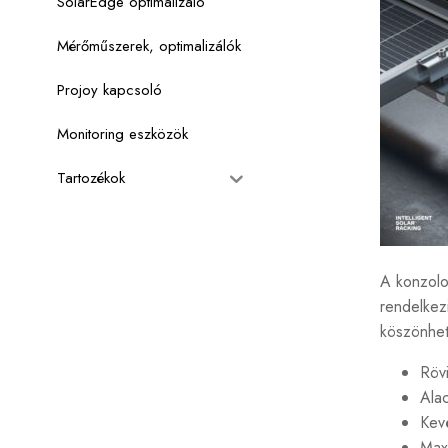
SolarEdge optimalizáló
Mérőműszerek, optimalizálók
Projoy kapcsoló
Monitoring eszközök
Tartozékok
A konzolok
rendelkezi
köszönhet
Rövi
Alac
Kevé
Maxi