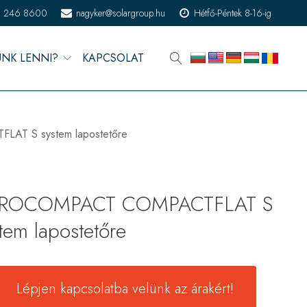
) 246 8600
nagyker@solargroup.hu
Hétfő-Péntek 8-16-ig
ÜNK LENNI?
KAPCSOLAT
T S system lapostetőre
ROCOMPACT COMPACTFLAT S
tem lapostetőre
Lépjen kapcsolatba velünk az árakért!