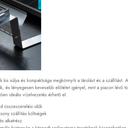
 kis súlya és kompaktsága megkönnyíti a tárolást és a szállítást. A
k, és lényegesen kevesebb előtétet igényel, mint a piacon lévő tö
ően ideális vízelvezetés érhető el.
d összeszerelési idők
sony szállítási költségek
s alkatrész
mális biztonság a kiterjedt szélcsatorna teszteknek köszönhetően