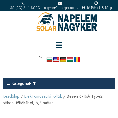
+36 (20) 246 8600
nagyker@solargroup.hu
Hétfő-Péntek 8-16-ig
☰ Kategóriák ▼
Kezdőlap
/
Elektromosautó töltők
/ Besen 6-16A Type2
otthoni töltőkábel, 6,5 méter