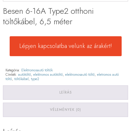
Besen 6-16A Type2 otthoni
töltőkábel, 6,5 méter
Lépjen kapcsolatba velünk az árakért!
Kategória:
Elektromosautó töltők
Címkék:
autótöltő
,
elektromos autótöltő
,
elektromosautó töltő
,
eletromos autó
töltő
,
töltőkábel
,
type2
LEÍRÁS
VÉLEMÉNYEK (0)