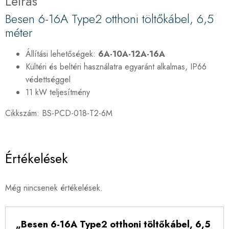
Leírás
Besen 6-16A Type2 otthoni töltőkábel, 6,5
méter
Állítási lehetőségek:
6A-10A-12A-16A
Kültéri és beltéri használatra egyaránt alkalmas, IP66
védettséggel
11 kW teljesítmény
Cikkszám: BS-PCD-018-T2-6M
Értékelések
Még nincsenek értékelések.
„Besen 6-16A Type2 otthoni töltőkábel, 6,5