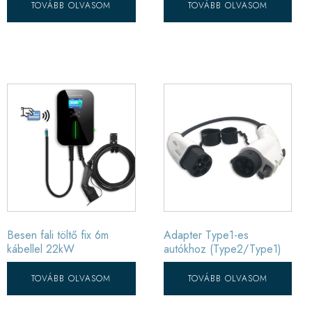
TOVÁBB OLVASOM
TOVÁBB OLVASOM
Besen fali töltő fix 6m
Adapter Type1-es
kábellel 22kW
autókhoz (Type2/Type1)
TOVÁBB OLVASOM
TOVÁBB OLVASOM