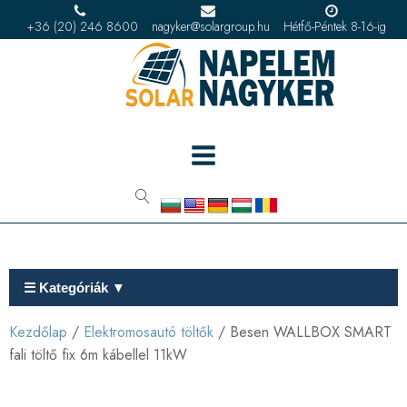
+36 (20) 246 8600
nagyker@solargroup.hu
Hétfő-Péntek 8-16-ig
☰ Kategóriák ▼
Kezdőlap
/
Elektromosautó töltők
/ Besen WALLBOX SMART
fali töltő fix 6m kábellel 11kW