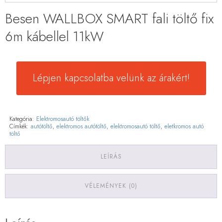
Besen WALLBOX SMART fali töltő fix
6m kábellel 11kW
Lépjen kapcsolatba velünk az árakért!
Kategória:
Elektromosautó töltők
Címkék:
autótöltő
,
elektromos autótöltő
,
elektromosautó töltő
,
eletkromos autó
töltő
LEÍRÁS
VÉLEMÉNYEK (0)