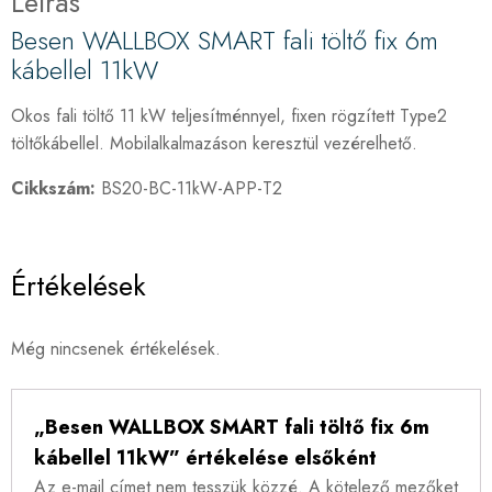
Leírás
Besen WALLBOX SMART fali töltő fix 6m
kábellel 11kW
Okos fali töltő 11 kW teljesítménnyel, fixen rögzített Type2
töltőkábellel. Mobilalkalmazáson keresztül vezérelhető.
Cikkszám:
BS20-BC-11kW-APP-T2
Értékelések
Még nincsenek értékelések.
„Besen WALLBOX SMART fali töltő fix 6m
kábellel 11kW” értékelése elsőként
Az e-mail címet nem tesszük közzé.
A kötelező mezőket