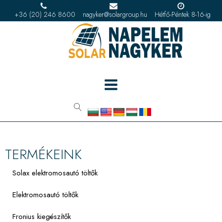
+36 (20) 246 8600
nagyker@solargroup.hu
Hétfő-Péntek 8-16-ig
TERMÉKEINK
Solax elektromosautó töltők
Elektromosautó töltők
Fronius kiegészítők