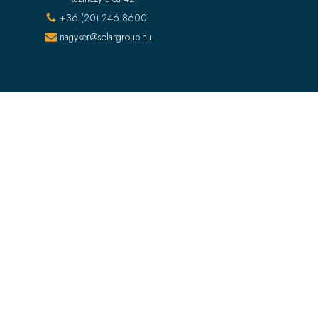
+36 (20) 246 8600
nagyker@solargroup.hu