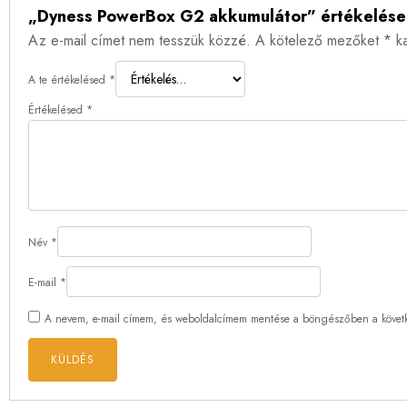
„Dyness PowerBox G2 akkumulátor” értékelése
Az e-mail címet nem tesszük közzé.
A kötelező mezőket
*
ka
A te értékelésed
*
Értékelésed
*
Név
*
E-mail
*
A nevem, e-mail címem, és weboldalcímem mentése a böngészőben a követ