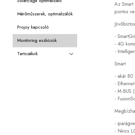
SolarEdge optimalizáló
Az Smart 
pontos ve
Mérőműszerek, optimalizálók
Jövőbizto
Projoy kapcsoló
- SmartGr
Monitoring eszközök
- 4G komm
- Intellig
Tartozékok
Smart
- akár 80
- Etherne
- M-BUS (
- FusionS
Megbízha
- iparágv
- Nincs 