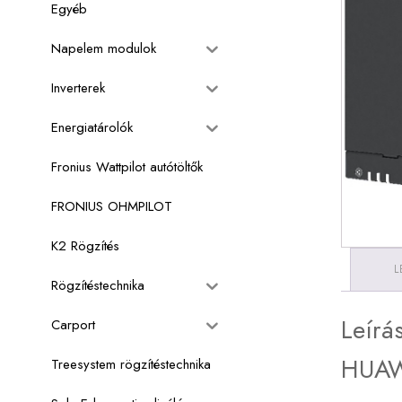
Egyéb
Napelem modulok
Inverterek
Energiatárolók
Fronius Wattpilot autótöltők
FRONIUS OHMPILOT
K2 Rögzítés
L
Rögzítéstechnika
Leírá
Carport
HUAW
Treesystem rögzítéstechnika