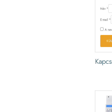
Név
*
E-mail
*
A nev
Kapcs