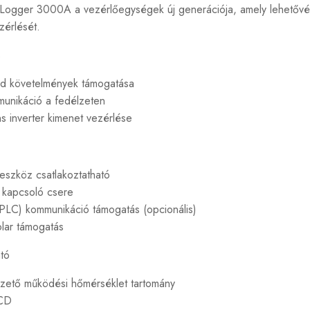
Logger 3000A a vezérlőegységek új generációja, amely lehetővé te
zérlését.
s
id követelmények támogatása
unikáció a fedélzeten
ens inverter kimenet vezérlése
 eszköz csatlakoztatható
t kapcsoló csere
PLC) kommunikáció támogatás (opcionális)
olar támogatás
tó
ezető működési hőmérséklet tartomány
LCD