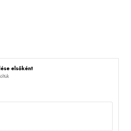
ése elsőként
öltük