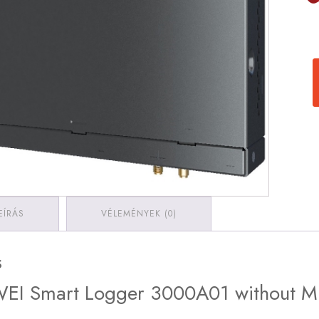
EÍRÁS
VÉLEMÉNYEK (0)
s
EI Smart Logger 3000A01 without 