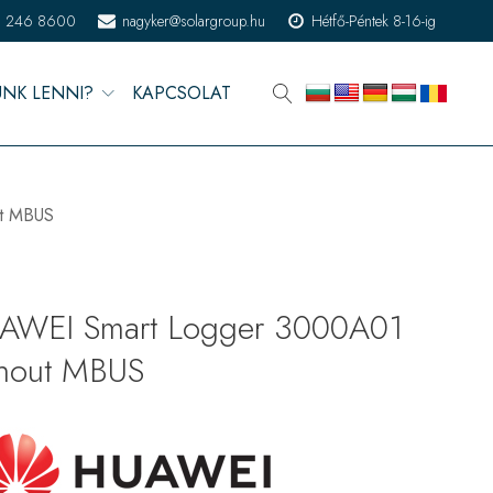
) 246 8600
nagyker@solargroup.hu
Hétfő-Péntek 8-16-ig
ÜNK LENNI?
KAPCSOLAT
t MBUS
AWEI Smart Logger 3000A01
thout MBUS