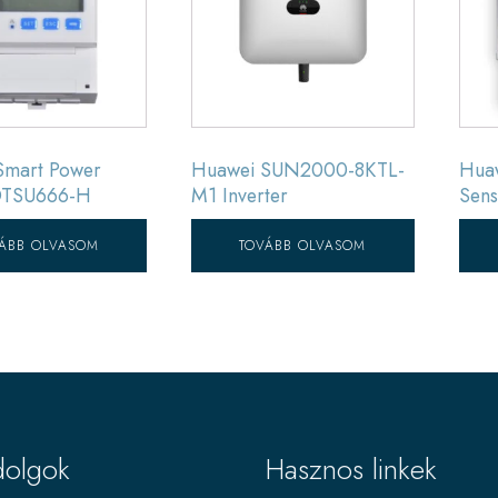
Smart Power
Huawei SUN2000-8KTL-
Hua
DTSU666-H
M1 Inverter
Sen
ÁBB OLVASOM
TOVÁBB OLVASOM
dolgok
Hasznos linkek