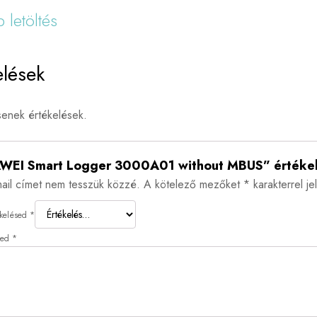
 letöltés
elések
enek értékelések.
WEI Smart Logger 3000A01 without MBUS” értékel
ail címet nem tesszük közzé.
A kötelező mezőket
*
karakterrel jel
ékelésed
*
sed
*