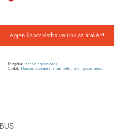
Lépjen kapcsolatba velünk az árakért!
Kategória:
Monitoring eszközök
Címkék:
Huawei
,
okosmérő
,
smart meter
,
smart power sensor
MBUS