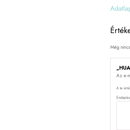
Adatlap
Érték
Még nincs
„HUA
Az e-m
A te ért
Értékelé