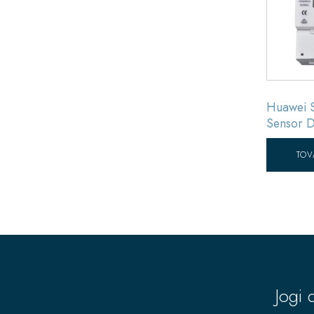
Huawei 
Sensor 
TOV
Jogi 