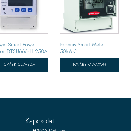
wei Smart Power
Fronius Smart Meter
sor DTSU666-H 250A
50kA-3
TOVÁBB OLVASOM
TOVÁBB OLVASOM
Kapcsolat
H-5600 Békéscsaba,