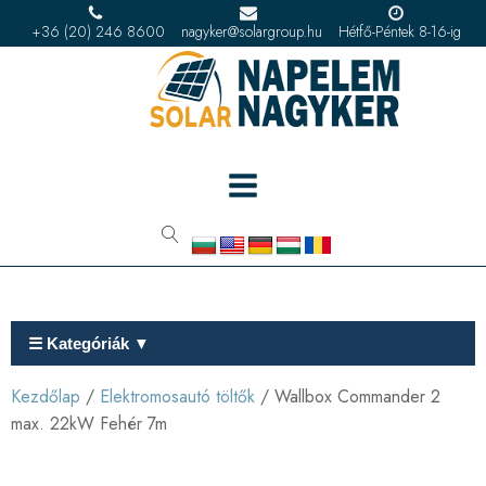
+36 (20) 246 8600
nagyker@solargroup.hu
Hétfő-Péntek 8-16-ig
☰ Kategóriák ▼
Kezdőlap
/
Elektromosautó töltők
/ Wallbox Commander 2
max. 22kW Fehér 7m