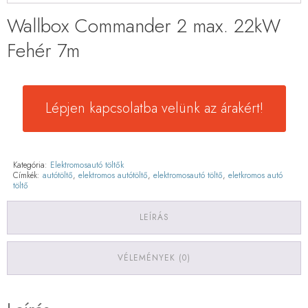
Wallbox Commander 2 max. 22kW
Fehér 7m
Lépjen kapcsolatba velünk az árakért!
Kategória:
Elektromosautó töltők
Címkék:
autótöltő
,
elektromos autótöltő
,
elektromosautó töltő
,
eletkromos autó
töltő
LEÍRÁS
VÉLEMÉNYEK (0)