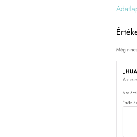
Adatlap
Érték
Még nincs
„HUA
Az e-m
A te ért
Értékelé