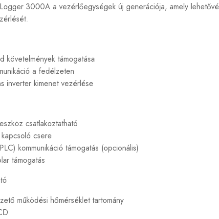
Logger 3000A a vezérlőegységek új generációja, amely lehetővé te
zérlését.
s
id követelmények támogatása
unikáció a fedélzeten
ens inverter kimenet vezérlése
 eszköz csatlakoztatható
t kapcsoló csere
PLC) kommunikáció támogatás (opcionális)
olar támogatás
tó
ezető működési hőmérséklet tartomány
LCD