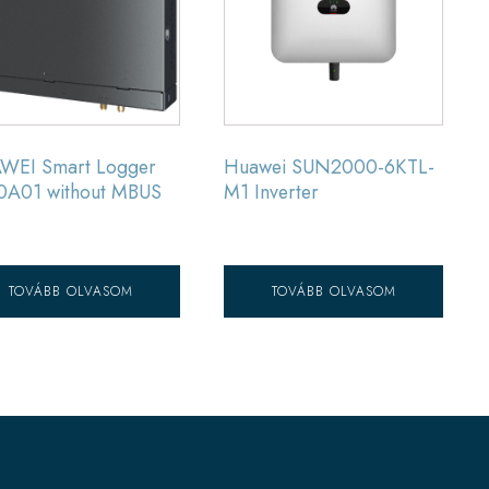
WEI Smart Logger
Huawei SUN2000-6KTL-
0A01 without MBUS
M1 Inverter
TOVÁBB OLVASOM
TOVÁBB OLVASOM