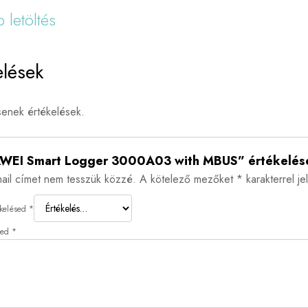
 letöltés
elések
enek értékelések.
WEI Smart Logger 3000A03 with MBUS” értékelése
ail címet nem tesszük közzé.
A kötelező mezőket
*
karakterrel jel
ékelésed
*
sed
*