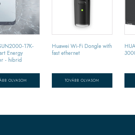
SUN2000-17K-
Huawei Wi-Fi Dongle with
HUA
rt Energy
fast ethernet
300
r - hibrid
ÁBB OLVASOM
TOVÁBB OLVASOM