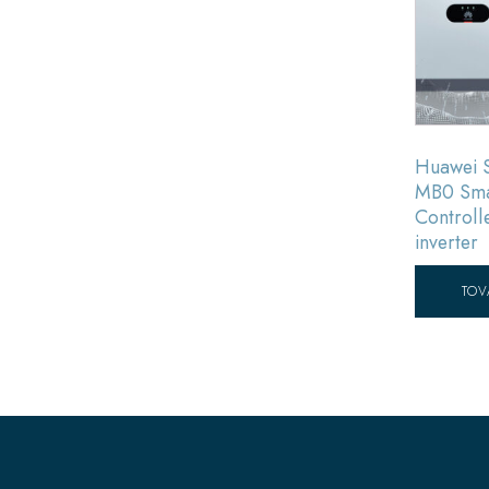
Huawei 
MB0 Sma
Controlle
inverter
TOV