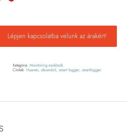
Lépjen kapcsolatba velünk az árakért!
Kategória:
Monitoring eszközök
Címkék:
Huawei
,
okosmérő
,
smart logger
,
smartlogger
S