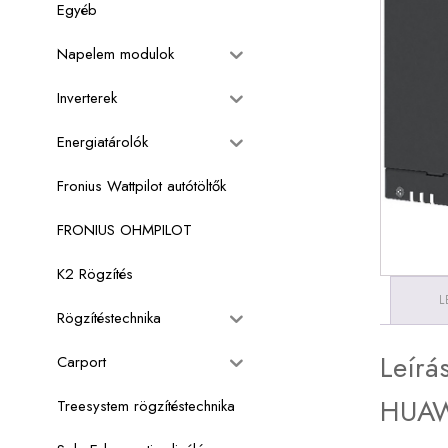
Egyéb
Napelem modulok
Inverterek
Energiatárolók
Fronius Wattpilot autótöltők
FRONIUS OHMPILOT
K2 Rögzítés
L
Rögzítéstechnika
Leírá
Carport
HUAW
Treesystem rögzítéstechnika