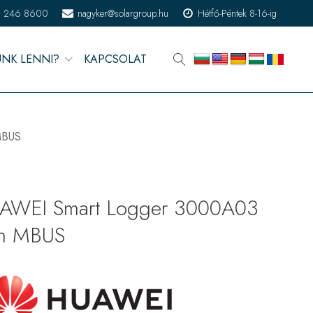
) 246 8600
nagyker@solargroup.hu
Hétfő-Péntek 8-16-ig
ÜNK LENNI?
KAPCSOLAT
MBUS
AWEI Smart Logger 3000A03
th MBUS