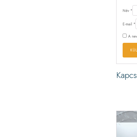
Név
*
E-mail
*
A nev
Kapcs