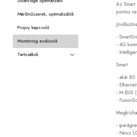
SolarEdge optimalizáló
Az Smart 
pontos ve
Mérőműszerek, optimalizálók
Jövőbizto
Projoy kapcsoló
- SmartGr
Monitoring eszközök
- 4G komm
- Intellig
Tartozékok
Smart
- akár 80
- Etherne
- M-BUS (
- FusionS
Megbízha
- iparágv
- Nincs 