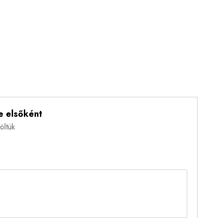
 elsőként
öltük