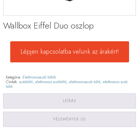
Wallbox Eiffel Duo oszlop
Lépjen kapcsolatba velünk az árakért!
Kategória:
Elektromosautó töltők
Címkék:
autótöltő
,
elektromos autótöltő
,
elektromosautó töltő
,
eletkromos autó
töltő
LEÍRÁS
VÉLEMÉNYEK (0)