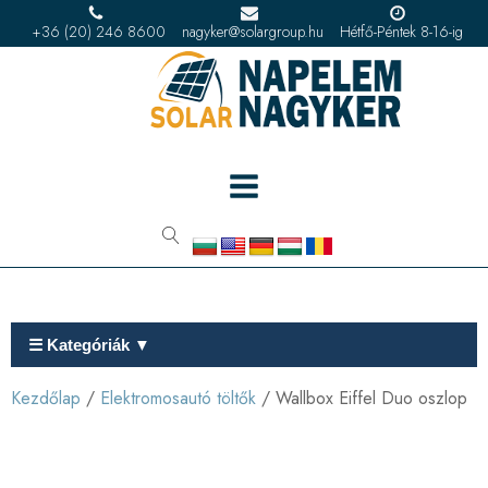
+36 (20) 246 8600
nagyker@solargroup.hu
Hétfő-Péntek 8-16-ig
☰ Kategóriák ▼
Kezdőlap
/
Elektromosautó töltők
/ Wallbox Eiffel Duo oszlop